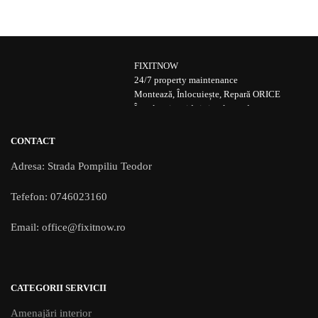
FIXITNOW
24/7 property maintenance
Montează, Înlocuiește, Repară ORICE
În cel mai rapid și simplu mod
CONTACT
Adresa: Strada Pompiliu Teodor
Tefefon: 0746023160
Email: office@fixitnow.ro
CATEGORII SERVICII
Amenajări interior