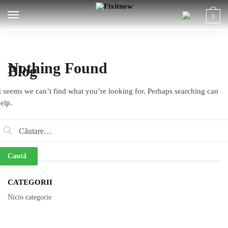
Skip
Skip
0
to
to
navigation
content
Nothing Found
Blog
t seems we can’t find what you’re looking for. Perhaps searching can
elp.
aută
ARHIVE
upă:
CATEGORII
Nicio categorie